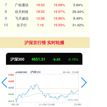
7
广哈通信
19.03
19.99%
5.84%
8
欣天科技
18.02
19.97%
28.44%
9
飞天诚信
12.56
19.96%
8.49%
10
任子行
7.16
19.93%
31.42%
沪深京行情 实时轮播
北证50
1122.88
创业
3.42
0.30%