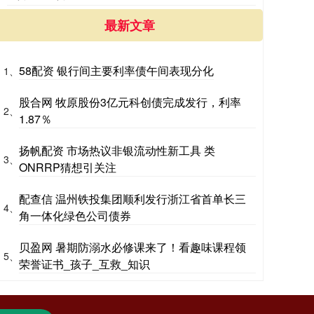
最新文章
58配资 银行间主要利率债午间表现分化
1、
股合网 牧原股份3亿元科创债完成发行，利率
2、
1.87％
扬帆配资 市场热议非银流动性新工具 类
3、
ONRRP猜想引关注
配查信 温州铁投集团顺利发行浙江省首单长三
4、
角一体化绿色公司债券
贝盈网 暑期防溺水必修课来了！看趣味课程领
5、
荣誉证书_孩子_互救_知识