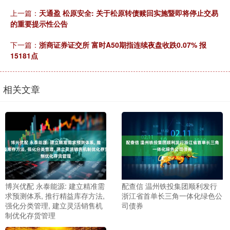
上一篇：
天通盈 松原安全: 关于松原转债赎回实施暨即将停止交易
的重要提示性公告
下一篇：
浙商证券证交所 富时A50期指连续夜盘收跌0.07% 报
15181点
相关文章
博兴优配 永泰能源: 建立精准需
配查信 温州铁投集团顺利发行
求预测体系, 推行精益库存方法,
浙江省首单长三角一体化绿色公
强化分类管理, 建立灵活销售机
司债券
制优化存货管理