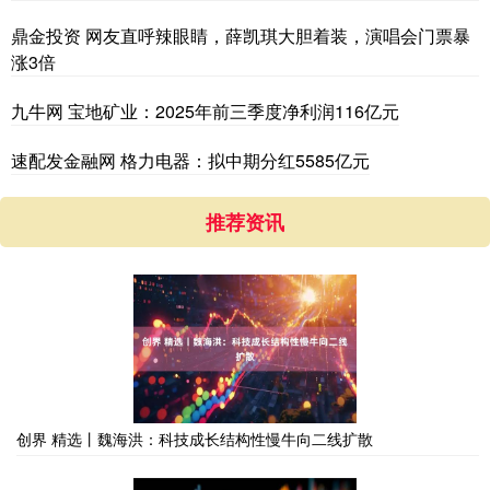
鼎金投资 网友直呼辣眼睛，薛凯琪大胆着装，演唱会门票暴
涨3倍
九牛网 宝地矿业：2025年前三季度净利润116亿元
速配发金融网 格力电器：拟中期分红5585亿元
推荐资讯
创界 精选丨魏海洪：科技成长结构性慢牛向二线扩散