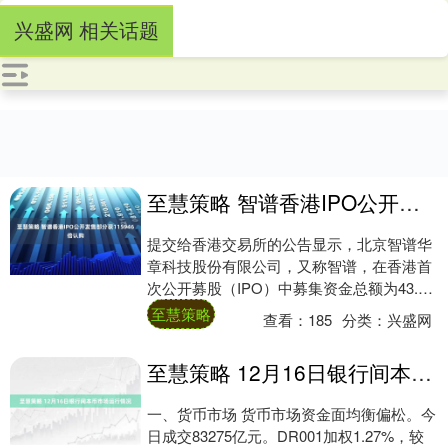
兴盛网 相关话题
至慧策略 智谱香港IPO公开发售部分获115946倍认购
提交给香港交易所的公告显示，北京智谱华
章科技股份有限公司，又称智谱，在香港首
次公开募股（IPO）中募集资金总额为43.5
亿港元。 发行价为每股116.20港元。....
至慧策略
查看：
185
分类：
兴盛网
至慧策略 12月16日银行间本币市场运行情况
一、货币市场 货币市场资金面均衡偏松。今
日成交83275亿元。DR001加权1.27%，较