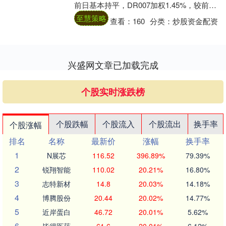
前日基本持平，DR007加权1.45%，较前日
基本持平。 （一）货币市....
至慧策略
查看：
160
分类：
炒股资金配资
兴盛网文章已加载完成
个股实时涨跌榜
个股跌幅
个股流入
个股流出
换手率
个股涨幅
排名
名称
最新价
涨幅
换手率
1
N展芯
116.52
396.89%
79.39%
2
锐翔智能
110.02
20.21%
16.80%
3
志特新材
14.8
20.03%
14.18%
4
博腾股份
20.44
20.02%
14.77%
5
近岸蛋白
46.72
20.01%
5.62%
6