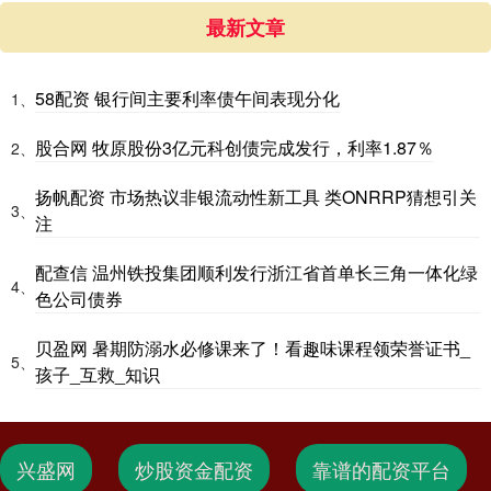
最新文章
58配资 银行间主要利率债午间表现分化
1、
股合网 牧原股份3亿元科创债完成发行，利率1.87％
2、
扬帆配资 市场热议非银流动性新工具 类ONRRP猜想引关
3、
注
配查信 温州铁投集团顺利发行浙江省首单长三角一体化绿
4、
色公司债券
贝盈网 暑期防溺水必修课来了！看趣味课程领荣誉证书_
5、
孩子_互救_知识
兴盛网
炒股资金配资
靠谱的配资平台