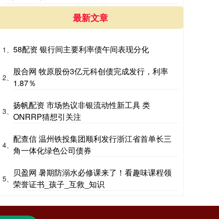
最新文章
58配资 银行间主要利率债午间表现分化
1、
股合网 牧原股份3亿元科创债完成发行，利率
2、
1.87％
扬帆配资 市场热议非银流动性新工具 类
3、
ONRRP猜想引关注
配查信 温州铁投集团顺利发行浙江省首单长三
4、
角一体化绿色公司债券
贝盈网 暑期防溺水必修课来了！看趣味课程领
5、
荣誉证书_孩子_互救_知识