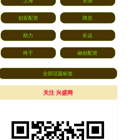
上海
全国
创富配资
降息
助力
长达
终于
融创配资
全部话题标签
关注 兴盛网