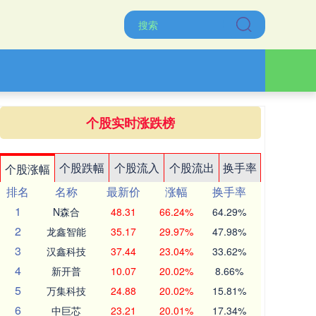
个股实时涨跌榜
个股跌幅
个股流入
个股流出
换手率
个股涨幅
排名
名称
最新价
涨幅
换手率
1
N森合
48.31
66.24%
64.29%
2
龙鑫智能
35.17
29.97%
47.98%
3
汉鑫科技
37.44
23.04%
33.62%
4
新开普
10.07
20.02%
8.66%
5
万集科技
24.88
20.02%
15.81%
6
中巨芯
23.21
20.01%
17.34%