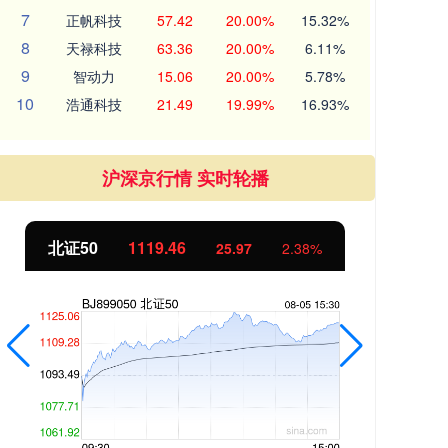
7
正帆科技
57.42
20.00%
15.32%
8
天禄科技
63.36
20.00%
6.11%
9
智动力
15.06
20.00%
5.78%
10
浩通科技
21.49
19.99%
16.93%
沪深京行情 实时轮播
北证50
1119.46
创
25.97
2.38%