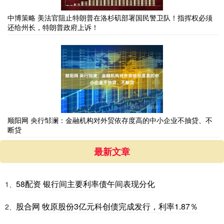
中博策略 美法官阻止特朗普在洛杉矶部署国民警卫队！指挥权必须
还给州长，特朗普政府上诉！
顺阳网 央行邹澜：金融机构对外贸依存度高的中小企业不抽贷、不
断贷
最新文章
58配资 银行间主要利率债午间表现分化
1、
股合网 牧原股份3亿元科创债完成发行，利率1.87％
2、