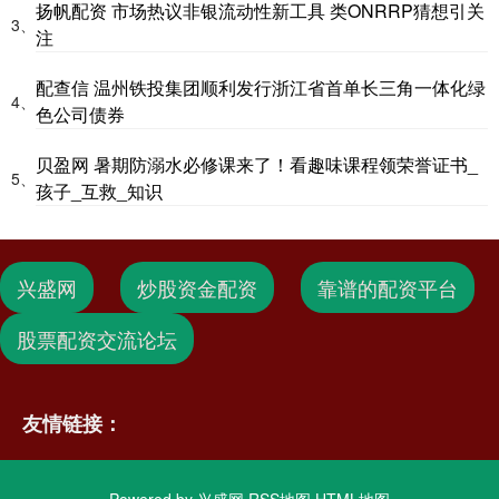
扬帆配资 市场热议非银流动性新工具 类ONRRP猜想引关
3、
注
配查信 温州铁投集团顺利发行浙江省首单长三角一体化绿
4、
色公司债券
贝盈网 暑期防溺水必修课来了！看趣味课程领荣誉证书_
5、
孩子_互救_知识
兴盛网
炒股资金配资
靠谱的配资平台
股票配资交流论坛
友情链接：