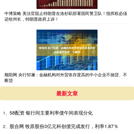
中博策略 美法官阻止特朗普在洛杉矶部署国民警卫队！指挥权必须
还给州长，特朗普政府上诉！
顺阳网 央行邹澜：金融机构对外贸依存度高的中小企业不抽贷、不
断贷
最新文章
58配资 银行间主要利率债午间表现分化
1、
股合网 牧原股份3亿元科创债完成发行，利率1.87％
2、