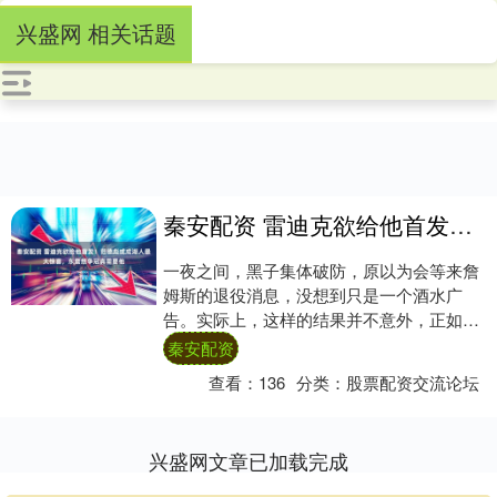
兴盛网 相关话题
秦安配资 雷迪克欲给他首发！范德彪或成湖人最大惊喜，东詹想争冠真需要他
一夜之间，黑子集体破防，原以为会等来詹
姆斯的退役消息，没想到只是一个酒水广
告。实际上，这样的结果并不意外，正如湖
人众人所说，他们早就清楚詹姆斯不会这样
秦安配资
宣布退役消....
查看：
136
分类：
股票配资交流论坛
兴盛网文章已加载完成