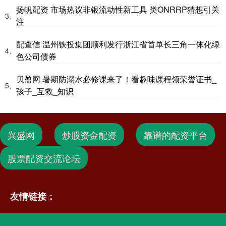
扬帆配资 市场热议非银流动性新工具 类ONRRP猜想引关
3、
注
配查信 温州铁投集团顺利发行浙江省首单长三角一体化绿
4、
色公司债券
贝盈网 暑期防溺水必修课来了！看趣味课程领荣誉证书_
5、
孩子_互救_知识
兴盛网
炒股资金配资
靠谱的配资平台
股票配资交流论坛
友情链接：