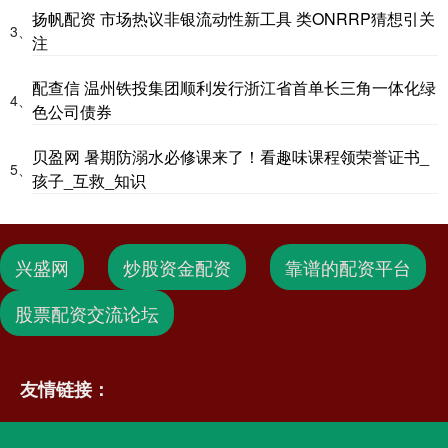
扬帆配资 市场热议非银流动性新工具 类ONRRP猜想引关
3、
注
配查信 温州铁投集团顺利发行浙江省首单长三角一体化绿
4、
色公司债券
贝盈网 暑期防溺水必修课来了！看趣味课程领荣誉证书_
5、
孩子_互救_知识
兴盛网
炒股资金配资
靠谱的配资平台
股票配资交流论坛
友情链接：