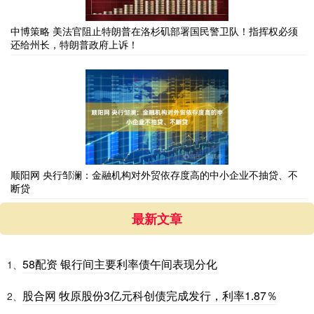
中博策略 美法官阻止特朗普在洛杉矶部署国民警卫队！指挥权必须
还给州长，特朗普政府上诉！
顺阳网 央行邹澜：金融机构对外贸依存度高的中小企业不抽贷、不
断贷
最新文章
58配资 银行间主要利率债午间表现分化
1、
股合网 牧原股份3亿元科创债完成发行，利率1.87％
2、