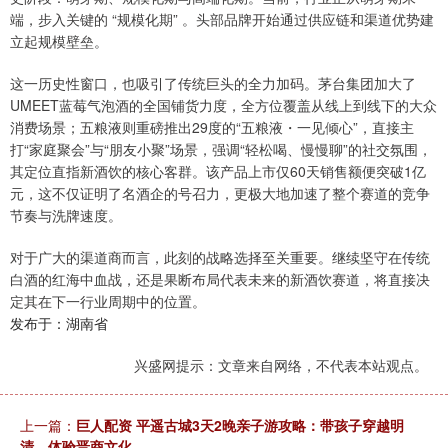
端，步入关键的 “规模化期” 。头部品牌开始通过供应链和渠道优势建
立起规模壁垒。
这一历史性窗口，也吸引了传统巨头的全力加码。茅台集团加大了
UMEET蓝莓气泡酒的全国铺货力度，全方位覆盖从线上到线下的大众
消费场景；五粮液则重磅推出29度的“五粮液・一见倾心”，直接主
打“家庭聚会”与“朋友小聚”场景，强调“轻松喝、慢慢聊”的社交氛围，
其定位直指新酒饮的核心客群。该产品上市仅60天销售额便突破1亿
元，这不仅证明了名酒企的号召力，更极大地加速了整个赛道的竞争
节奏与洗牌速度。
对于广大的渠道商而言，此刻的战略选择至关重要。继续坚守在传统
白酒的红海中血战，还是果断布局代表未来的新酒饮赛道，将直接决
定其在下一行业周期中的位置。
发布于：湖南省
兴盛网提示：文章来自网络，不代表本站观点。
上一篇：
巨人配资 平遥古城3天2晚亲子游攻略：带孩子穿越明
清，体验晋商文化