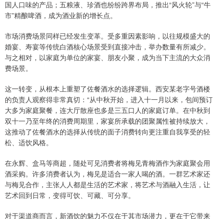
国人口味的产品；五粮液、珍酒也纷纷跨界布局，推出“风火轮”与“牛
市”精酿啤酒，成为酒业新的增长点。
市场消费场景同样已经发生变革。受多重因素影响，以往规模盛大的
婚宴、寿宴等传统白酒核心场景受到直接冲击，举办数量有所减少。
与之相对，以家庭为单位的家宴、朋友小聚，成为当下主流的大众消
费场景。
这一转变，从根本上重塑了佐餐酒水的选择逻辑。西安某老字号酒楼
的负责人观察得非常真切：“从中秋开始，进入十一月以来，包间预订
大多为家庭聚餐，连大厅散座也多是三五口人的家庭订单。在中秋到
双十一乃至年终的消费周期里，家宴所承载的团聚属性被持续放大，
这推动了佐餐酒水的选择从传统的面子消费转向更注重自我享受的轻
松、适饮风格。
在永辉、盒马等商超，随处可见消费者将梅见青梅酒作为家庭聚会用
酒采购。许多消费者认为，梅见是适合一家人喝的酒。一群艺术家还
与梅见合作，主张人人都是生活的艺术家，将艺术与酒融入生活，让
艺术回到日常，变得可饮、可藏、可分享。
对于渠道商而言，新酒饮的魅力不仅在于其市场潜力，更在于它带来