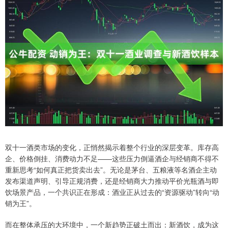
双十一酒类市场的变化，正悄然揭示着整个行业的深层变革。库存高
企、价格倒挂、消费动力不足——这些压力倒逼酒企与经销商不得不
重新思考“如何真正把货卖出去”。无论是茅台、五粮液等名酒企主动
发布渠道声明、引导正规消费，还是经销商大力推动平价光瓶酒与即
饮场景产品，一个共识正在形成：酒业正从过去的“资源驱动”转向“动
销为王”。
而在整体承压的大环境中，一个新趋势正破土而出：新酒饮，成为这