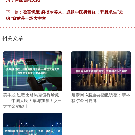
下一篇：
盈富忧配 疯批冷美人、返祖中医男爆红！荒野求生“发
疯”背后是一场大生意
相关文章
美牛股 过程比结果更值得珍藏
启泰网 A股重要指数调整；菲林
——中国人民大学与加拿大女王
格尔今日复牌
大学金融硕士