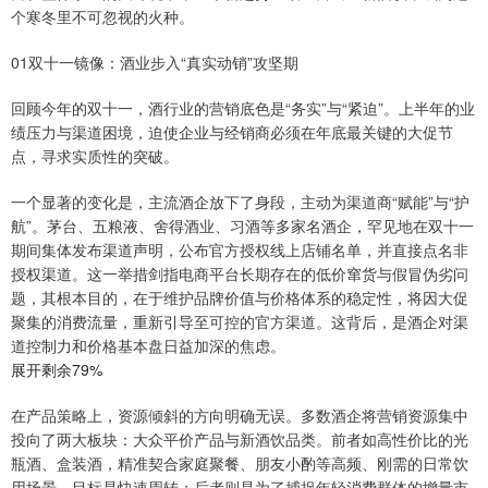
个寒冬里不可忽视的火种。
01双十一镜像：酒业步入“真实动销”攻坚期
回顾今年的双十一，酒行业的营销底色是“务实”与“紧迫”。上半年的业
绩压力与渠道困境，迫使企业与经销商必须在年底最关键的大促节
点，寻求实质性的突破。
一个显著的变化是，主流酒企放下了身段，主动为渠道商“赋能”与“护
航”。茅台、五粮液、舍得酒业、习酒等多家名酒企，罕见地在双十一
期间集体发布渠道声明，公布官方授权线上店铺名单，并直接点名非
授权渠道。这一举措剑指电商平台长期存在的低价窜货与假冒伪劣问
题，其根本目的，在于维护品牌价值与价格体系的稳定性，将因大促
聚集的消费流量，重新引导至可控的官方渠道。这背后，是酒企对渠
道控制力和价格基本盘日益加深的焦虑。
展开剩余79%
在产品策略上，资源倾斜的方向明确无误。多数酒企将营销资源集中
投向了两大板块：大众平价产品与新酒饮品类。前者如高性价比的光
瓶酒、盒装酒，精准契合家庭聚餐、朋友小酌等高频、刚需的日常饮
用场景，目标是快速周转；后者则是为了捕捉年轻消费群体的增量市