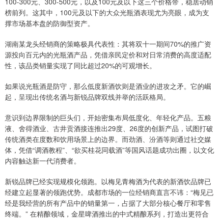
100-300元、300-500元，以及100元及以下这三个价格带，稳居动销
榜前列。这其中，100元及以下的大众光瓶酒表现尤为亮眼，成为支
撑市场基本盘的防御型资产。
湖南某龙头经销商的策略极具代表性：其将双十一期间70%的推广资
源投向百元内的光瓶酒产品，凭借亲民定价和对日常消费的高度适配
性，该品类销量实现了同比超过20%的可观增长。
如果说光瓶酒是防守，那么低度新酒饮则是酒业的进攻之矛。它的崛
起，呈现出传统名酒与新锐品牌双线并举的活跃格局。
意识到边界限制的巨头们，开始密集布局低度化、年轻化产品。五粮
液、舍得酒业、古井贡酒接连推出29度、26度的创新产品，试图打破
传统酒类在度数和饮用场景上的边界。而劲酒、汾酒等则通过社交媒
体，凭借“调酒教程”、“欲买桂花同载酒”等国风话题成功出圈，以文化
内容触达新一代消费者。
新锐品牌已经实现规模化领跑。以梅见青梅酒为代表的新酒饮品牌已
经建立起显著的领跑优势。成都市场的一位经销商直言不讳：“梅见已
经是我经营的所有产品中的销量第一，占据了大部分核心餐厅和零售
终端。” 在精酿领域，金星啤酒推出的中式精酿系列，打造出更符合