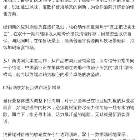
场，试图通过风味、度数和使用场景的创新，为合作酒商开辟新的销
售方向。
经销商的应对则更为直接和激烈，核心动作高度聚焦于“真正把货卖出
去”，在双十一期间继续以大幅降价坚决清理库存，回笼资金以求自
保。与此同时，在销售场景上，酒商普遍将资源向即饮场景倾斜，持
续加码家宴市场。
从厂商协同到渠道动作，从产品布局到营销聚焦，所有信号都指向同
一个结论：中国酒业正在集体告别过去那种依赖于压货的“虚胖”增长
模式，转向以终端动销为核心的艰苦卓绝的攻坚战。
02新酒饮如何点燃市场新增量
当行业整体进入调整下行周期，对于那些早已在行业里扎根的从业者
而言，如同沙漠中的树木，必须将根须拼尽全力伸向每一处有水的缝
隙。而当下，水分最丰沛、活力最旺盛的缝隙，无疑就是新酒饮赛
道。
消费端对价格的敏感度在今年达到顶峰。双十一数据清晰地显示，