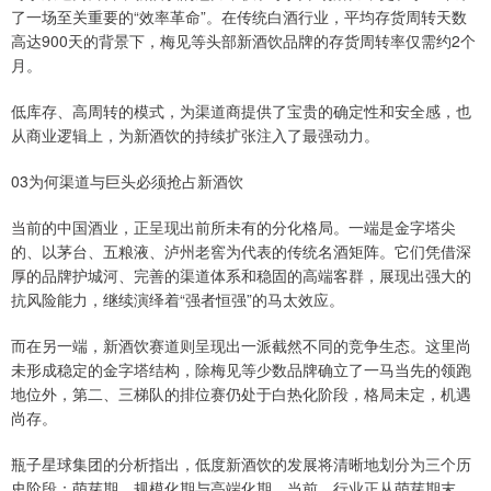
了一场至关重要的“效率革命”。在传统白酒行业，平均存货周转天数
高达900天的背景下，梅见等头部新酒饮品牌的存货周转率仅需约2个
月。
低库存、高周转的模式，为渠道商提供了宝贵的确定性和安全感，也
从商业逻辑上，为新酒饮的持续扩张注入了最强动力。
03为何渠道与巨头必须抢占新酒饮
当前的中国酒业，正呈现出前所未有的分化格局。一端是金字塔尖
的、以茅台、五粮液、泸州老窖为代表的传统名酒矩阵。它们凭借深
厚的品牌护城河、完善的渠道体系和稳固的高端客群，展现出强大的
抗风险能力，继续演绎着“强者恒强”的马太效应。
而在另一端，新酒饮赛道则呈现出一派截然不同的竞争生态。这里尚
未形成稳定的金字塔结构，除梅见等少数品牌确立了一马当先的领跑
地位外，第二、三梯队的排位赛仍处于白热化阶段，格局未定，机遇
尚存。
瓶子星球集团的分析指出，低度新酒饮的发展将清晰地划分为三个历
史阶段：萌芽期、规模化期与高端化期。当前，行业正从萌芽期末