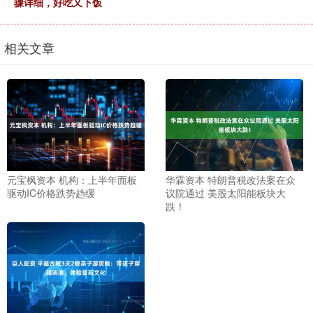
骤详细，好吃又下饭
相关文章
元宝枫资本 机构：上半年面板
华霖资本 特朗普税改法案在众
驱动IC价格跌势趋缓
议院通过 美股太阳能板块大
跌！