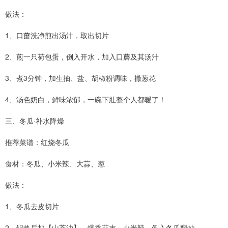
做法：
1、口蘑洗净煎出汤汁，取出切片
2、煎一只荷包蛋，倒入开水，加入口蘑及其汤汁
3、煮3分钟，加生抽、盐、胡椒粉调味，撒葱花
4、汤色奶白，鲜味浓郁，一碗下肚整个人都暖了！
三、冬瓜·补水降燥
推荐菜谱：红烧冬瓜
食材：冬瓜、小米辣、大蒜、葱
做法：
1、冬瓜去皮切片
2、锅热后加【山茶油】，爆香蒜末、小米辣，倒入冬瓜翻炒