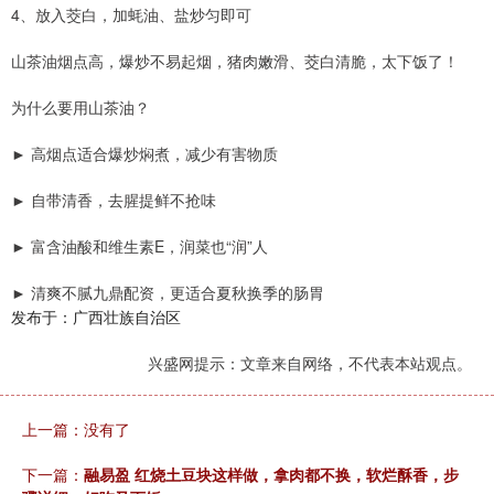
4、放入茭白，加蚝油、盐炒匀即可
山茶油烟点高，爆炒不易起烟，猪肉嫩滑、茭白清脆，太下饭了！
为什么要用山茶油？
► 高烟点适合爆炒焖煮，减少有害物质
► 自带清香，去腥提鲜不抢味
► 富含油酸和维生素E，润菜也“润”人
► 清爽不腻九鼎配资，更适合夏秋换季的肠胃
发布于：广西壮族自治区
兴盛网提示：文章来自网络，不代表本站观点。
上一篇：没有了
下一篇：
融易盈 红烧土豆块这样做，拿肉都不换，软烂酥香，步