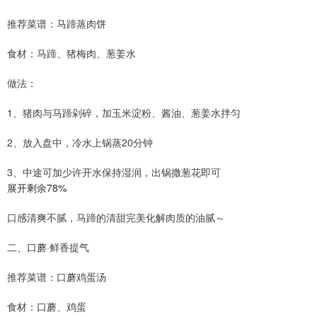
推荐菜谱：马蹄蒸肉饼
食材：马蹄、猪梅肉、葱姜水
做法：
1、猪肉与马蹄剁碎，加玉米淀粉、酱油、葱姜水拌匀
2、放入盘中，冷水上锅蒸20分钟
3、中途可加少许开水保持湿润，出锅撒葱花即可
展开剩余78%
口感清爽不腻，马蹄的清甜完美化解肉质的油腻～
二、口蘑·鲜香提气
推荐菜谱：口蘑鸡蛋汤
食材：口蘑、鸡蛋