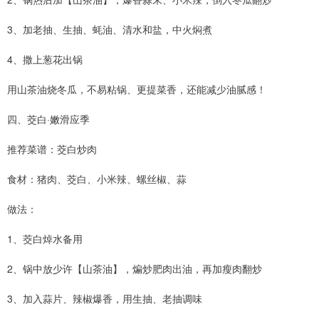
3、加老抽、生抽、蚝油、清水和盐，中火焖煮
4、撒上葱花出锅
用山茶油烧冬瓜，不易粘锅、更提菜香，还能减少油腻感！
四、茭白·嫩滑应季
推荐菜谱：茭白炒肉
食材：猪肉、茭白、小米辣、螺丝椒、蒜
做法：
1、茭白焯水备用
2、锅中放少许【山茶油】，煸炒肥肉出油，再加瘦肉翻炒
3、加入蒜片、辣椒爆香，用生抽、老抽调味