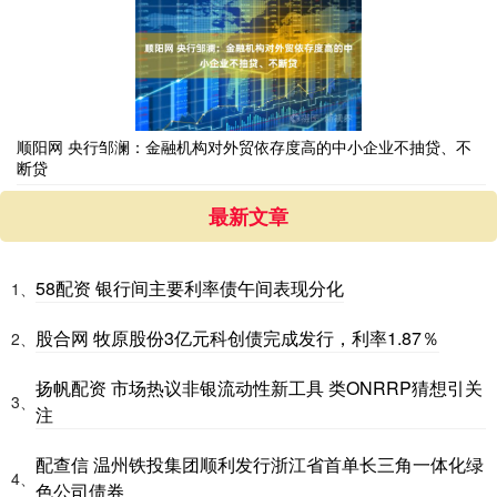
顺阳网 央行邹澜：金融机构对外贸依存度高的中小企业不抽贷、不
断贷
最新文章
58配资 银行间主要利率债午间表现分化
1、
股合网 牧原股份3亿元科创债完成发行，利率1.87％
2、
扬帆配资 市场热议非银流动性新工具 类ONRRP猜想引关
3、
注
配查信 温州铁投集团顺利发行浙江省首单长三角一体化绿
4、
色公司债券