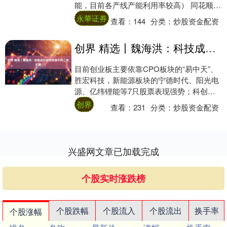
能，目前各产线产能利用率较高） 同花顺
（300033）金融研究中心05月26日讯，有....
永華证券
查看：
144
分类：
炒股资金配资
创界 精选丨魏海洪：科技成长结构性慢牛向二线扩散
目前创业板主要依靠CPO板块的“易中天”、
胜宏科技，新能源板块的宁德时代、阳光电
源、亿纬锂能等7只股票表现强势；科创板
主要依靠中芯国际、....
创界
查看：
231
分类：
炒股资金配资
兴盛网文章已加载完成
个股实时涨跌榜
个股跌幅
个股流入
个股流出
换手率
个股涨幅