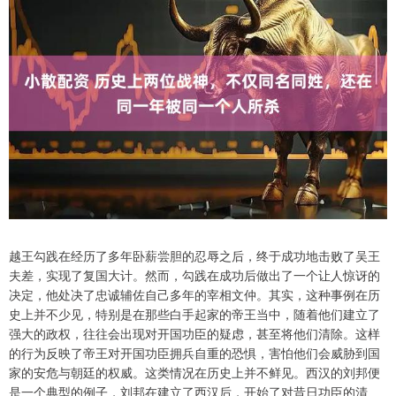
越王勾践在经历了多年卧薪尝胆的忍辱之后，终于成功地击败了吴王
夫差，实现了复国大计。然而，勾践在成功后做出了一个让人惊讶的
决定，他处决了忠诚辅佐自己多年的宰相文仲。其实，这种事例在历
史上并不少见，特别是在那些白手起家的帝王当中，随着他们建立了
强大的政权，往往会出现对开国功臣的疑虑，甚至将他们清除。这样
的行为反映了帝王对开国功臣拥兵自重的恐惧，害怕他们会威胁到国
家的安危与朝廷的权威。这类情况在历史上并不鲜见。西汉的刘邦便
是一个典型的例子，刘邦在建立了西汉后，开始了对昔日功臣的清