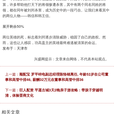
算，许多帮助他打天下的将领惨遭杀害，其中有两个同名同姓的将
领，都在同年被刘邦杀害，成为历史中的一段巧合。让我们来看其中
的两位人物——韩信和韩王信。
展开剩余50%
两位英雄的死，标志着刘邦逐步清除威胁，稳固了自己的政权。然
而，这也让人感叹，功高盖主的英雄最终难逃被清算的命运。
发布于：天津市
兴盛网提示：文章来自网络，不代表本站观点。
上一篇：
顺配宝 罗平锌电副总经理陈恪锦离任, 年龄52岁在公司董
事和高管中排46, 薪酬32万元在董事和高管中排36
下一篇：
巨人配资 平遥古城3天2晚亲子游攻略：带孩子穿越明
清，体验晋商文化
相关文章