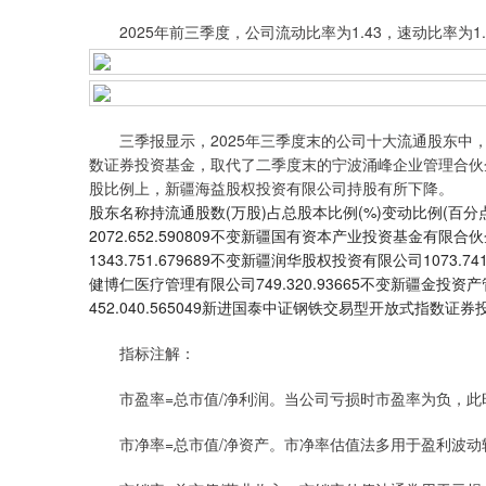
2025年前三季度，公司流动比率为1.43，速动比率为1.
三季报显示，2025年三季度末的公司十大流通股东中，
数证券投资基金，取代了二季度末的宁波涌峰企业管理合伙企
股比例上，新疆海益股权投资有限公司持股有所下降。
股东名称持流通股数(万股)占总股本比例(%)变动比例(百分点)新疆
2072.652.590809不变新疆国有资本产业投资基金有限合伙
1343.751.679689不变新疆润华股权投资有限公司1073.7
健博仁医疗管理有限公司749.320.93665不变新疆金投资产
452.040.565049新进国泰中证钢铁交易型开放式指数证券投资
指标注解：
市盈率=总市值/净利润。当公司亏损时市盈率为负，此
市净率=总市值/净资产。市净率估值法多用于盈利波动