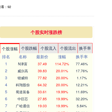
查看：92
个股实时涨跌榜
个股跌幅
个股流入
个股流出
换手率
个股涨幅
排名
名称
最新价
涨幅
换手率
1
N津富
37.49
114.72%
77.46%
2
威尔高
39.83
20.01%
17.76%
3
锴威特
77.82
20.00%
1.17%
4
科翔股份
64.32
20.00%
12.21%
5
蜀道装备
33.61
19.99%
11.69%
6
中巨芯
27.85
19.99%
32.20%
7
广哈通信
19.03
19.99%
5.84%