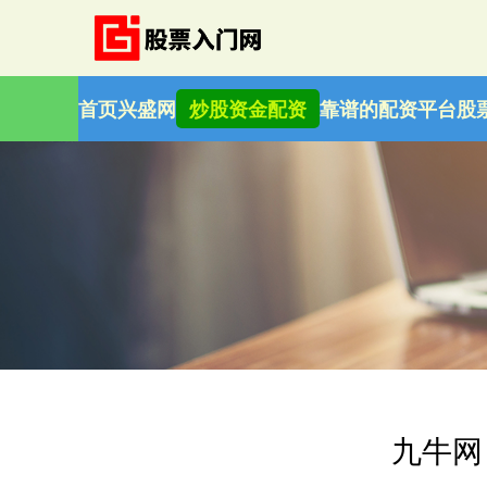
首页
兴盛网
炒股资金配资
靠谱的配资平台
股
九牛网