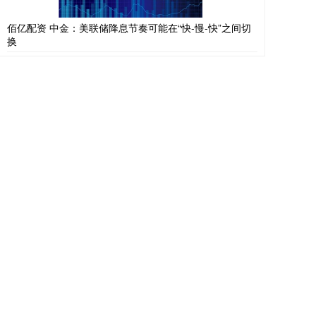
佰亿配资 中金：美联储降息节奏可能在“快-慢-快”之间切
换