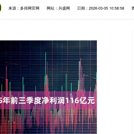
来源：多得网官网
网站：兴盛网
日期：2026-03-05 10:58:58