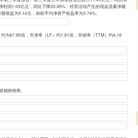
扣非净利润1.03亿元，同比下降33.95%；经营活动产生的现金流量净额
每股收益为0.14元，加权平均净资产收益率为3.74%。
7.85倍，市净率（LF）约1.81倍，市销率（TTM）约4.16
铁精粉销售。