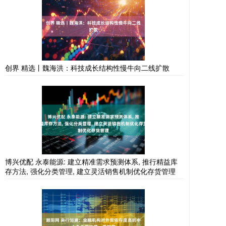
创界 精选丨魏海洪：科技成长结构性慢牛向二线扩散
博兴优配 永泰能源: 建立精准需求预测体系, 推行精益库
存方法, 强化分类管理, 建立灵活销售机制优化存货管理