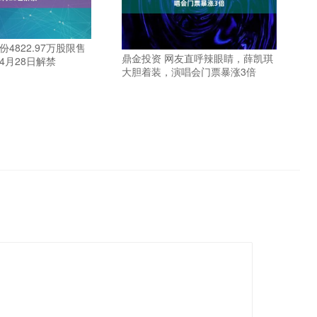
4822.97万股限售
鼎金投资 网友直呼辣眼睛，薛凯琪
年4月28日解禁
大胆着装，演唱会门票暴涨3倍