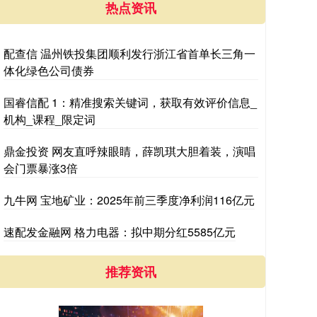
热点资讯
配查信 温州铁投集团顺利发行浙江省首单长三角一
体化绿色公司债券
国睿信配 1：精准搜索关键词，获取有效评价信息_
机构_课程_限定词
鼎金投资 网友直呼辣眼睛，薛凯琪大胆着装，演唱
会门票暴涨3倍
九牛网 宝地矿业：2025年前三季度净利润116亿元
速配发金融网 格力电器：拟中期分红5585亿元
推荐资讯