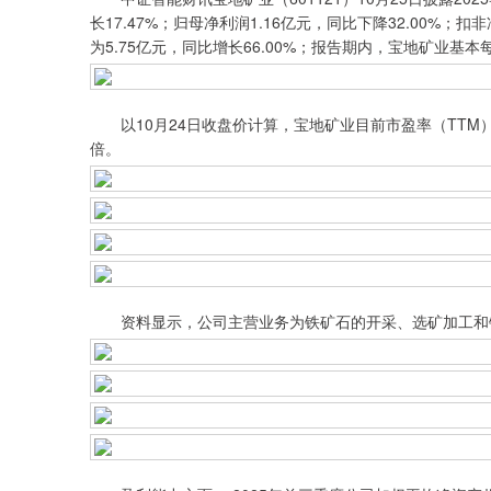
长17.47%；归母净利润1.16亿元，同比下降32.00%；
为5.75亿元，同比增长66.00%；报告期内，宝地矿业基本
以10月24日收盘价计算，宝地矿业目前市盈率（TTM）约为6
倍。
资料显示，公司主营业务为铁矿石的开采、选矿加工和