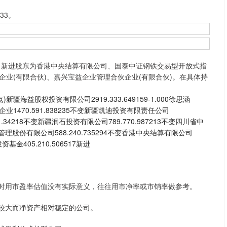
33。
新进股东为香港中央结算有限公司、国泰中证钢铁交易型开放式指
业(有限合伙)、嘉兴宝益企业管理合伙企业(有限合伙)。在具体持
海益股权投资有限公司2919.333.649159-1.000徐思涵
企业1470.591.838235不变新疆凯迪投资有限责任公司
41.34218不变新疆润石投资有限公司789.770.987213不变四川省中
管理股份有限公司588.240.735294不变香港中央结算有限公司
基金405.210.506517新进
时用市盈率估值没有实际意义，往往用市净率或市销率做参考。
较大而净资产相对稳定的公司。