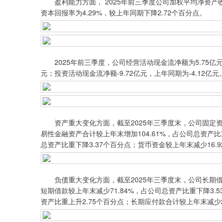
盈利能力方面， 2025年前三季度公司加权平均净资产收益率
资本回报率为4.29%，较上年同期下降2.72个百分点。
2025年前三季度，公司经营活动现金流净额为5.75亿元，
元；投资活动现金流净额-9.72亿元，上年同期为-4.12亿元
资产重大变化方面，截至2025年三季度末，公司固定资产较
易性金融资产合计较上年末增加104.61%，占公司总资产比
总资产比重下降3.37个百分点；货币资金较上年末减少16.
负债重大变化方面，截至2025年三季度末，公司长期借款较
短期借款较上年末减少71.84%，占公司总资产比重下降3.
资产比重上升2.75个百分点；长期应付款合计较上年末减少2