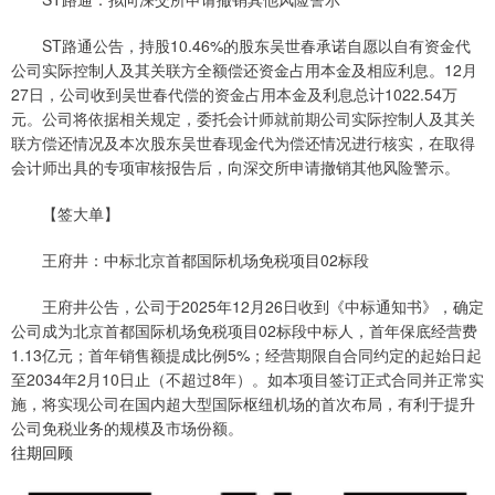
ST路通公告，持股10.46%的股东吴世春承诺自愿以自有资金代
公司实际控制人及其关联方全额偿还资金占用本金及相应利息。12月
27日，公司收到吴世春代偿的资金占用本金及利息总计1022.54万
元。公司将依据相关规定，委托会计师就前期公司实际控制人及其关
联方偿还情况及本次股东吴世春现金代为偿还情况进行核实，在取得
会计师出具的专项审核报告后，向深交所申请撤销其他风险警示。
【签大单】
王府井：中标北京首都国际机场免税项目02标段
王府井公告，公司于2025年12月26日收到《中标通知书》，确定
公司成为北京首都国际机场免税项目02标段中标人，首年保底经营费
1.13亿元；首年销售额提成比例5%；经营期限自合同约定的起始日起
至2034年2月10日止（不超过8年）。如本项目签订正式合同并正常实
施，将实现公司在国内超大型国际枢纽机场的首次布局，有利于提升
公司免税业务的规模及市场份额。
往期回顾