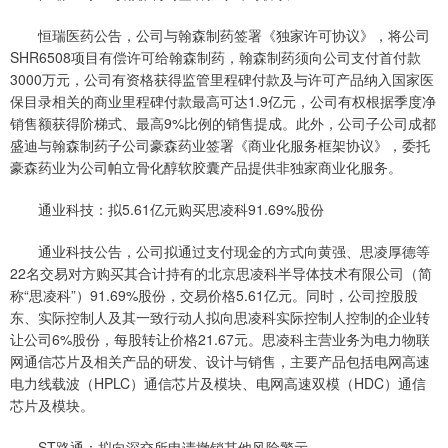
恒瑞医药公告，公司与翰森制药签署《独家许可协议》，将公司
SHR6508项目有偿许可给翰森制药，翰森制药须向公司支付首付款
3000万元，公司有资格获得监管里程碑付款及与许可产品纳入国家医
保目录相关的商业里程碑付款最高可达1.9亿元，公司有权根据季度净
销售额获得阶梯式、最高9%比例的销售提成。此外，公司子公司成都
盛迪与翰森制药子公司豪森药业签署《商业化服务框架协议》，委托
豪森药业为公司帕立骨化醇软胶囊产品提供非独家商业化服务。
通业科技：拟5.61亿元购买思凌科91.69%股份
通业科技公告，公司拟通过支付现金的方式向黄强、思凌厚德等
22名交易对方购买其合计持有的北京思凌科半导体技术有限公司（简
称“思凌科”）91.69%股份，交易价格5.61亿元。同时，公司控股股
东、实际控制人及其一致行动人拟向思凌科实际控制人控制的企业转
让公司6%股份，每股转让价格21.67元。思凌科主营业务为电力物联
网通信芯片及相关产品的研发、设计与销售，主要产品包括电网高速
电力线载波（HPLC）通信芯片及模块、电网高速双模（HDC）通信
芯片及模块。
ST路通：拟向深交所申请撤销其他风险警示