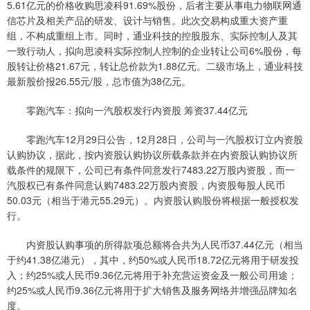
5.61亿元的价格收购思凌科91.69%股份，后者主要从事电力物联网通
信芯片及相关产品的研发、设计与销售。此次交易构成重大资产重
组，不构成重组上市。同时，通业科技的控股股东、实际控制人及其
一致行动人，拟向思凌科实际控制人控制的企业转让公司6%股份，每
股转让价格21.67元，转让总价款为1.88亿元。二级市场上，通业科技
最新股价报26.55元/股，总市值为38亿元。
零跑汽车：拟向一汽股权发行内资股 筹资37.44亿元
零跑汽车12月29日公告，12月28日，公司与一汽股权订立内资股
认购协议，据此，按内资股认购协议所载条款并在内资股认购协议所
载条件的规限下，公司已有条件同意发行7483.22万股内资股，而一
汽股权已有条件同意认购7483.22万股内资股，内资股每股人民币
50.03元（相当于港元55.29元）。内资股认购股份将根据一般授权发
行。
内资股认购事项的所得款项总额将合共为人民币37.44亿元（相当
于约41.38亿港元），其中，约50%或人民币18.72亿元将用于研发投
入；约25%或人民币9.36亿元将用于补充营运资金及一般公司用途；
约25%或人民币9.36亿元将用于扩大销售及服务网络并增强品牌知名
度。