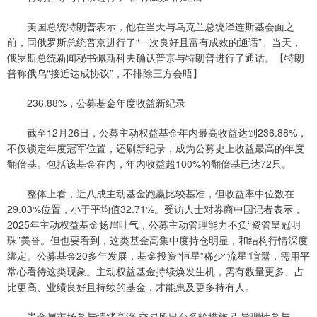
美国总统特朗普表示，他在当天与乌克兰总统泽连斯基会面之
前，同俄罗斯总统普京进行了“一次良好且富有成效的通话”。当天，
俄罗斯总统新闻秘书佩斯科夫确认普京与特朗普进行了通话。【特朗
普称俄乌“接近达成协议”，不排除三方会晤】
236.88%，公募基金年度收益新纪录
截至12月26日，公募主动权益基金年内最高收益达到236.88%，
不仅锁定年度冠军位置，还刷新纪录，成为公募史上收益最高的年度
翻倍基。包括该基金在内，年内收益超100%的翻倍基已达72只。
整体上看，近八成主动基金跑赢比较基准，但收益率中位数在
29.03%位置，小于平均值32.71%。受访人士对券商中国记者表示，
2025年主动权益基金扬眉吐气，公募主动管理能力不负“资管皇冠明
珠”美誉。但也要看到，这类基金高集中度持仓明显，和结构行情深度
绑定。公募基金20多年发展，基金投资“恒星”稀少“流星”喧嚣，需用平
常心看待这类现象。主动权益基金持续焕发生机，需有数量更多、占
比更高、业绩良好且持续的基金，才能惠及更多持有人。
贵金属市场参与情绪高涨 交易所出台多轮措施 引导理性参与