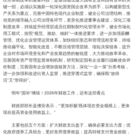
键一招，必须以实施新一轮深化国资国企改革为抓手，以构建新型生
产关系为重点，完善中国特色现代企业制度，健全公司治理结构，推
动党的领导融入公司治理各环节，差异化推进董事会建设，深化三项
制度改革，持续提升经理层成员任期制契约化管理水平，健全市场化
用工模式，按照“规范、激励、倾斜”一体推进要求，进一步加强薪酬
管理。优化企业管理运营体系，加快组织形态和管理流程变革，持续
推动扁平化、智能化改造，不断压缩管理层级、缩短决策链条，提升
企业对市场环境变化和产业发展趋势的敏锐度，大力推动效率革命。
完善国有资产管理监督体制机制，研究制定国有企业履行战略使命评
价制度，完善国有企业增加值核算方法，深化“一企一策”分类考核，
进一步加强和改进出资人监督，推进穿透式监管，确保既“放得
活”又“管得好”。
明年“国补”继续！2026年财政工作，还有这些看点
财政部部长蓝佛安表示，“‘更加积极’既体现在资金规模上，更体
现在提高资金使用效益上。”
主要包括五个方面：扩大财政支出盘子，确保必要支出力度；优
化政府债券工具组合，更好发挥债券效益；提高转移支付资金效能，