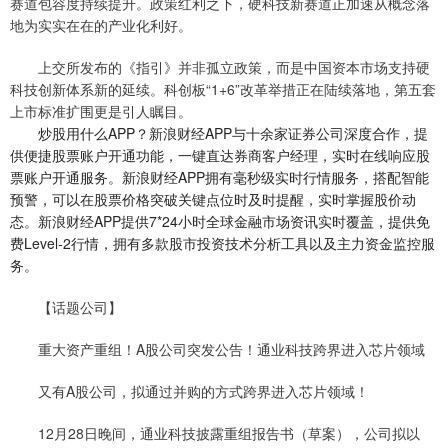
赛道包容度持续提升。政策红利之下，硬科技新赛道正加速从概念落
地为实实在在的产业化利好。
上交所发布的《指引》并非孤立政策，而是中国资本市场支持硬
科技创新体系新的延续。科创板“1+6”改革举措正在陆续落地，第五套
上市标准扩围更是引人瞩目。
炒股用什么APP？新浪财经APP与十余家证券公司深度合作，提
供便捷股票账户开通功能，一键直达券商客户经理，实时在线响应股
票账户开通服务。新浪财经APP拥有毫秒级实时行情服务，搭配智能
预警，可以在股票价格突破关键点位时及时提醒，实时掌握股价动
态。新浪财经APP提供7*24小时全球金融市场资讯实时覆盖，提供免
费Level-2行情，拥有多款股市投资技术分析工具以及主力资金监控服
务。
【话题公司】
重大资产重组！A股公司突发公告！通业科技跨界进入芯片领域
又有A股公司，拟通过并购的方式跨界进入芯片领域！
12月28日晚间，通业科技披露重组报告书（草案），公司拟以