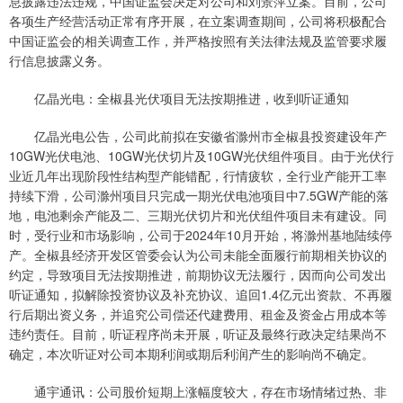
息披露违法违规，中国证监会决定对公司和刘景萍立案。目前，公司
各项生产经营活动正常有序开展，在立案调查期间，公司将积极配合
中国证监会的相关调查工作，并严格按照有关法律法规及监管要求履
行信息披露义务。
亿晶光电：全椒县光伏项目无法按期推进，收到听证通知
亿晶光电公告，公司此前拟在安徽省滁州市全椒县投资建设年产
10GW光伏电池、10GW光伏切片及10GW光伏组件项目。由于光伏行
业近几年出现阶段性结构型产能错配，行情疲软，全行业产能开工率
持续下滑，公司滁州项目只完成一期光伏电池项目中7.5GW产能的落
地，电池剩余产能及二、三期光伏切片和光伏组件项目未有建设。同
时，受行业和市场影响，公司于2024年10月开始，将滁州基地陆续停
产。全椒县经济开发区管委会认为公司未能全面履行前期相关协议的
约定，导致项目无法按期推进，前期协议无法履行，因而向公司发出
听证通知，拟解除投资协议及补充协议、追回1.4亿元出资款、不再履
行后期出资义务，并追究公司偿还代建费用、租金及资金占用成本等
违约责任。目前，听证程序尚未开展，听证及最终行政决定结果尚不
确定，本次听证对公司本期利润或期后利润产生的影响尚不确定。
通宇通讯：公司股价短期上涨幅度较大，存在市场情绪过热、非