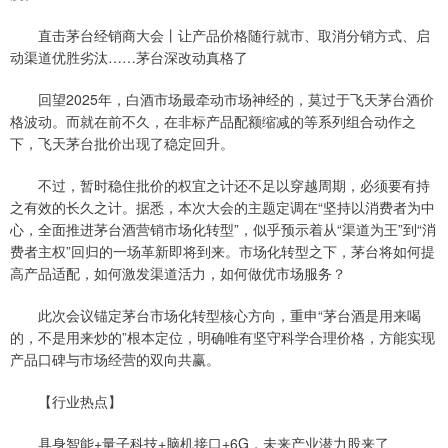
直击茅台经销商大会丨让产品价格随行就市、取消分销方式、启
动渠道优胜劣汰……茅台深改动真格了
回望2025年，白酒市场最牵动市场神经的，莫过于飞天茅台酒价
格波动。而就在前不久，在非标产品配额缩减的等系列组合动作之
下，飞天茅台批价出现了稳定回升。
不过，暂时稳住批价的权宜之计还不足以穿越周期，必须要有持
之有效的长久之计。据悉，本次大会的主题定调在“坚持以消费者为中
心，全面推进茅台酒营销市场化转型”，似乎预示着从“渠道为王”到“消
费者主权”回归的一场革新即将到来。市场化转型之下，茅台将如何提
高产品适配，如何激发渠道活力，如何做优市场服务？
此次会议锚定茅台市场化转型核心方向，重申“茅台酒是用来喝
的，不是用来炒的”根本定位，明确唯有坚守科学合理价格，方能实现
产品口碑与市场经营的双向共赢。
【行业热点】
具身智能+量子科技+脑机接口+6G，未来产业潜力股来了