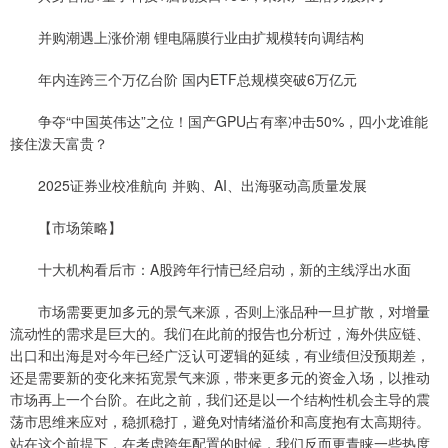
并购潮遇上涨价潮 锂电隔膜行业由扩规模转向调结构
年内连跨三个万亿台阶 国内ETF总规模突破6万亿元
争夺“中国英伟达”之位！国产GPU占有率冲击50%，四小龙谁能
接住泼天富贵？
2025证券业校准航向 并购、AI、出海驱动高质量发展
【市场策略】
十大机构看后市：A股跨年行情已经启动，新的主线浮出水面
市场需要更加多元的景气来源，否则上涨品种一旦扩散，对增量
流动性的需求是巨大的。我们在此前的报告也分析过，海外供应链、
出口和出海是对今年已经广泛认可逻辑的延续，有业绩但没预期差，
还是需要新的变化来拓宽景气来源，带来更多元的资金入场，以推动
市场再上一个台阶。在此之前，我们还是以一个结构性机会主导的震
荡市思维来应对，稳抓稳打，避免对情绪溢价和高度抱有太高期待。
站在这个前提下，在考虑跨年配置的时候，我们反而更青睐一些热度