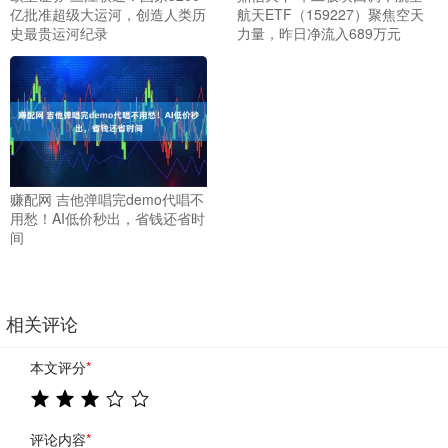
亿批准超级大运河，创造人类历
航天ETF（159227）聚焦空天
史最贵运河纪录
力量，昨日净流入689万元
赚配网 吉他弹唱完demo代唱不
用愁！AI低价秒出，省钱还省时
间
相关评论
本文评分
*
评论内容
*