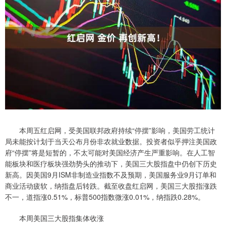
本周五红启网，受美国联邦政府持续“停摆”影响，美国劳工统计
局未能按计划于当天公布月份非农就业数据。投资者似乎押注美国政
府“停摆”将是短暂的，不太可能对美国经济产生严重影响。在人工智
能板块和医疗板块强劲势头的推动下，美国三大股指盘中仍创下历史
新高。因美国9月ISM非制造业指数不及预期，美国服务业9月订单和
商业活动疲软，纳指盘后转跌。截至收盘红启网，美国三大股指涨跌
不一，道指涨0.51%，标普500指数微涨0.01%，纳指跌0.28%。
本周美国三大股指集体收涨