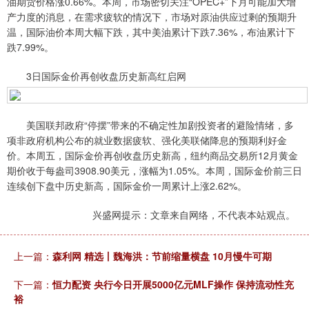
油期货价格涨0.66%。本周，市场密切关注“OPEC+”下月可能加大增
产力度的消息，在需求疲软的情况下，市场对原油供应过剩的预期升
温，国际油价本周大幅下跌，其中美油累计下跌7.36%，布油累计下
跌7.99%。
3日国际金价再创收盘历史新高红启网
美国联邦政府“停摆”带来的不确定性加剧投资者的避险情绪，多
项非政府机构公布的就业数据疲软、强化美联储降息的预期利好金
价。本周五，国际金价再创收盘历史新高，纽约商品交易所12月黄金
期价收于每盎司3908.90美元，涨幅为1.05%。本周，国际金价前三日
连续创下盘中历史新高，国际金价一周累计上涨2.62%。
兴盛网提示：文章来自网络，不代表本站观点。
上一篇：
森利网 精选丨魏海洪：节前缩量横盘 10月慢牛可期
下一篇：
恒力配资 央行今日开展5000亿元MLF操作 保持流动性充
裕