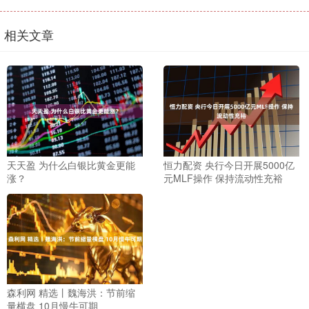
相关文章
天天盈 为什么白银比黄金更能
恒力配资 央行今日开展5000亿
涨？
元MLF操作 保持流动性充裕
森利网 精选丨魏海洪：节前缩
量横盘 10月慢牛可期