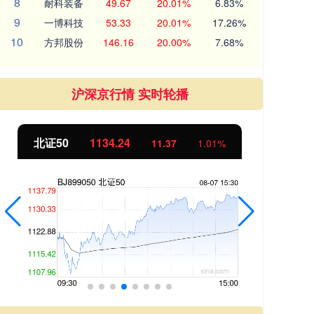
8
耐科装备
49.67
20.01%
6.83%
9
一博科技
53.33
20.01%
17.26%
10
方邦股份
146.16
20.00%
7.68%
沪深京行情 实时轮播
创业板指
3563.12
基
47.56
1.35%