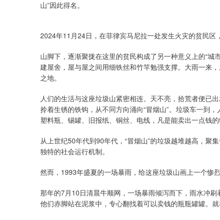
山”因此得名。
2024年11月24日，在菲律宾马尼拉一处发生火灾的贫民
山脚下，逐渐聚拢在这里的贫民构成了另一种意义上的“城
建屋舍，屋与屋之间用细铁丝和竹竿勉强支撑。大雨一来，
之地。
人们的生活与这座垃圾山紧密相连。天不亮，拾荒者便已出
拎着生锈的铁钩，从不同方向涌向“冒烟山”。垃圾车一到
塑料瓶、锡罐、旧报纸、铜丝、电线，凡是能卖出一点钱的
从上世纪50年代到90年代，“冒烟山”的垃圾越堆越高，
独特的社会运行机制。
然而，1993年盛夏的一场暴雨，给这座垃圾山画上一个惨
那年的7月10日清晨牛顺网，一场暴雨倾泻而下，雨水冲
他们赤脚站在泥浆中，专心翻找着可以卖钱的瓶瓶罐罐。就