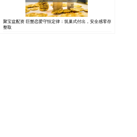
聚宝盆配资 巨蟹恋爱守恒定律：筑巢式付出，安全感零存
整取