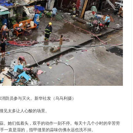
民和消防员参与灭火。新华社发（乌马利摄）
撞见太多让人心酸的场景。
蒜。她们低着头，双手的动作一刻不停。每天十几个小时的辛苦劳
的手一直是湿的，指甲缝里的蒜味仿佛永远也洗不掉。