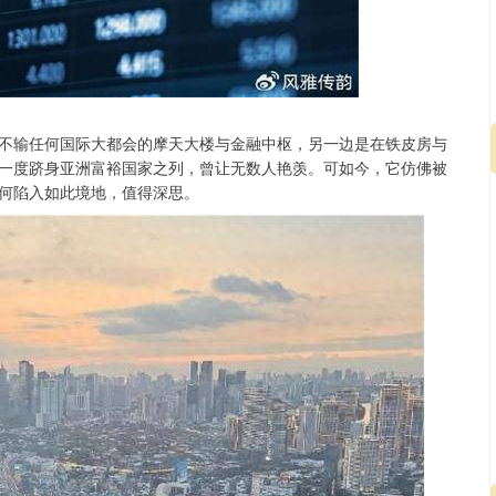
不输任何国际大都会的摩天大楼与金融中枢，另一边是在铁皮房与
一度跻身亚洲富裕国家之列，曾让无数人艳羡。可如今，它仿佛被
何陷入如此境地，值得深思。
北证50
1134.24
3%
11.37
1.01%