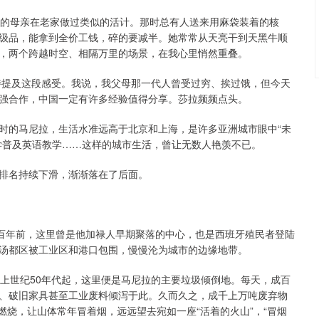
我的母亲在老家做过类似的活计。那时总有人送来用麻袋装着的核
级品，能拿到全价工钱，碎的要减半。她常常从天亮干到天黑牛顺
，两个跨越时空、相隔万里的场景，在我心里悄然重叠。
特提及这段感受。我说，我父母那一代人曾受过穷、挨过饿，但今天
强合作，中国一定有许多经验值得分享。莎拉频频点头。
时的马尼拉，生活水准远高于北京和上海，是许多亚洲城市眼中“未
学普及英语教学……这样的城市生活，曾让无数人艳羡不已。
排名持续下滑，渐渐落在了后面。
几百年前，这里曾是他加禄人早期聚落的中心，也是西班牙殖民者登陆
汤都区被工业区和港口包围，慢慢沦为城市的边缘地带。
。从上世纪50年代起，这里便是马尼拉的主要垃圾倾倒地。每天，成百
、破旧家具甚至工业废料倾泻于此。久而久之，成千上万吨废弃物
燃烧，让山体常年冒着烟，远远望去宛如一座“活着的火山”，“冒烟