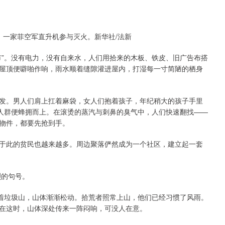
区，一家菲空军直升机参与灭火。新华社/法新
市”。没有电力，没有自来水，人们用拾来的木板、铁皮、旧广告布搭
屋顶便噼啪作响，雨水顺着缝隙灌进屋内，打湿每一寸简陋的栖身
发。男人们肩上扛着麻袋，女人们抱着孩子，年纪稍大的孩子手里
，人群便蜂拥而上。在滚烫的蒸汽与刺鼻的臭气中，人们快速翻找——
物件，都要先抢到手。
聚集于此的贫民也越来越多。周边聚落俨然成为一个社区，建立起一套
烈的句号。
刷着垃圾山，山体渐渐松动。拾荒者照常上山，他们已经习惯了风雨。
在这时，山体深处传来一阵闷响，可没人在意。