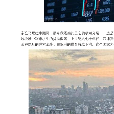
常驻马尼拉牛顺网，最令我震撼的是它的极端分裂：一边是
垃圾堆中艰难求生的贫民聚落。上世纪六七十年代，菲律宾
某种隐形的绳索牵绊，在亚洲的排名持续下滑。这个国家为
沪深300
4694.44
0.89
1.42%
43.13
0.9