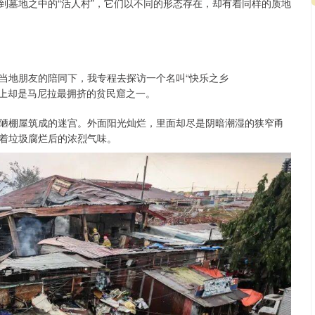
到墓地之中的“活人村”，它们以不同的形态存在，却有着同样的质地
当地朋友的陪同下，我专程去探访一个名叫“快乐之乡
，实际上却是马尼拉最拥挤的贫民窟之一。
陋棚屋筑成的迷宫。外面阳光灿烂，里面却尽是阴暗潮湿的狭窄甬
着垃圾腐烂后的浓烈气味。