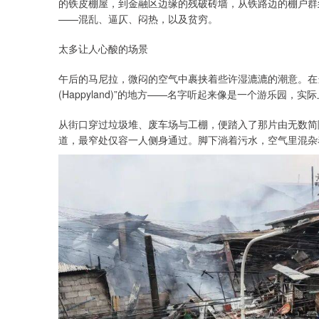
的铁皮棚屋，到金融区边缘的残破砖墙，从铁路边的棚户群
——混乱、逼仄、闷热，以及贫穷。
太多让人心酸的场景
午后的马尼拉，微闷的空气中裹挟着些许湿漉漉的潮意。在
(Happyland)”的地方——名字听起来像是一个游乐园
从街口穿过垃圾堆、废车场与工棚，便踏入了那片由无数简
道，最窄处仅容一人侧身通过。脚下淌着污水，空气里混杂