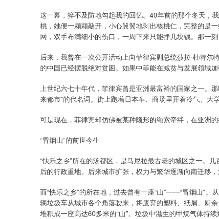
这一幕，猝不及防地勾起我的回忆。40年前的那个冬天，
桃，她便一颗颗敲开，小心翼翼地剥出核桃仁，完整的是一
网，双手布满细小的伤口，一周下来只能挣几块钱。那一刻
后来，我曾在一次公开活动上向菲律宾副总统莎拉·杜特尔
的中国已经摆脱绝对贫困。如果中菲能在减贫与发展领域加
上世纪六七十年代，菲律宾曾是亚洲最富裕的国家之一。那
来都市”的代名词。街上跑着日本车、商场里开着冷气、大
可是现在，菲律宾却仿佛被某种隐形的绳索牵绊，在亚洲的
“冒烟山”的前世今生
“快乐之乡”所在的汤都区，是马尼拉最古老的城区之一。
后的行政重地。后来城市扩张，权力与繁华逐渐向南迁移，
而“快乐之乡”的所在地，过去曾有一座“山”——“冒烟山”
辆垃圾车从城市各个角落驶来，将废弃的塑料、纸屑、厨余
堆积成一座高达60多米的“山”。垃圾中滋生的甲烷气体持续