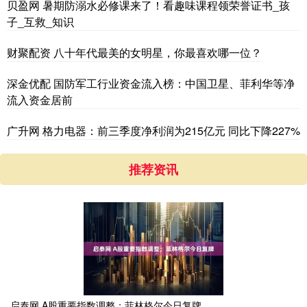
贝盈网 暑期防溺水必修课来了！看趣味课程领荣誉证书_孩
子_互救_知识
财聚配资 八十年代最美的女明星，你最喜欢哪一位？
深金优配 国防军工行业资金流入榜：中国卫星、菲利华等净
流入资金居前
广升网 格力电器：前三季度净利润为215亿元 同比下降227%
推荐资讯
启泰网 A股重要指数调整；菲林格尔今日复牌