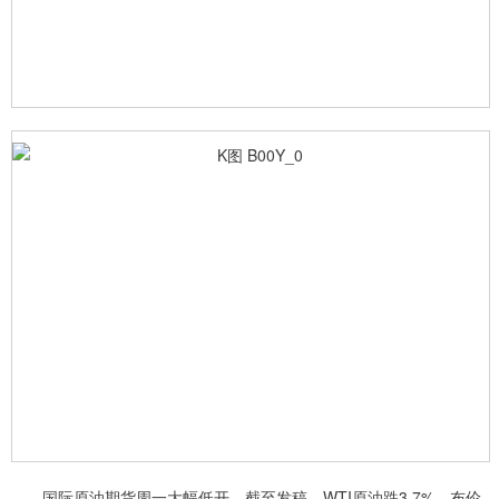
国际原油期货周一大幅低开，截至发稿，WTI原油跌3.7%，布伦