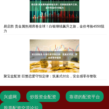
易启胜 贵金属热潮席卷全球！白银继续飙升之旅，金价考验4550阻
力
聚宝盆配资 巨蟹恋爱守恒定律：筑巢式付出，安全感零存整取
兴盛网
炒股资金配资
靠谱的配资平台
股票配资交流论坛